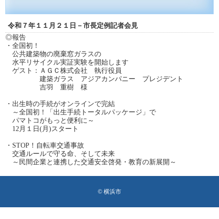
令和７年１１月２１日－市長定例記者会見
◎報告
・全国初！
公共建築物の廃棄窓ガラスの
水平リサイクル実証実験を開始します
ゲスト：ＡＧＣ株式会社 執行役員
建築ガラス アジアカンパニー プレジデント
吉羽 重樹 様
・出生時の手続がオンラインで完結
～全国初！「出生手続トータルパッケージ」で
パマトコがもっと便利に～
12月１日(月)スタート
・STOP！自転車交通事故
交通ルールで守る命、そして未来
～民間企業と連携した交通安全啓発・教育の新展開～
© 横浜市