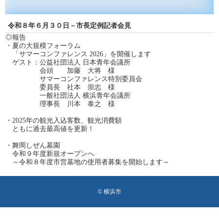
令和８年６月３０日－市長定例記者会見
◎報告
・夏の大規模フォーラム
「サマーコンファレンス 2026」を開催します
ゲスト：公益社団法人 日本青年会議所
会頭 加藤 大将 様
サマーコンファレンス特別委員会
委員長 社本 崇志 様
一般社団法人 横浜青年会議所
理事長 川本 泰之 様
・2025年の観光入込客数、観光消費額
ともに過去最高値を更新！
・舞岡しぜん墓園
令和９年度新規オープンへ
～令和８年度市営墓地の使用者募集を開始します～
© 横浜市